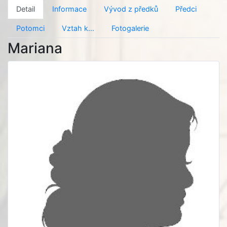
Detail
Informace
Vývod z předků
Předci
Potomci
Vztah k...
Fotogalerie
Mariana