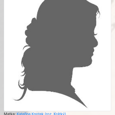
Matka:
Kateřina Knotek (roz. Krátký)