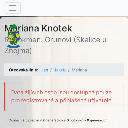
Mariana Knotek
Rodokmen: Grunovi (Skalice u
Znojma)
Otcovská linie:
Jan
Jakub
Mariana
Data žijících osob jsou dostupná pouze
pro registrované a přihlášené uživatele.
Osoba má
5
předků v
2
generacích a
0
potomků v
0
generacích