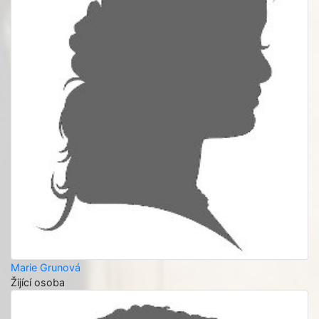
Marie Grunová
Žijící osoba