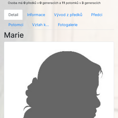
Osoba má
0
předků v
0
generacích a
11
potomků v
3
generacích
Detail
Informace
Vývod z předků
Předci
Potomci
Vztah k...
Fotogalerie
Marie