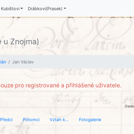
Kubištovi
Drábkovi(Prasek)
e u Znojma)
ián
Jan Václav
ouze pro registrované a přihlášené uživatele.
Osob
Předci
Potomci
Vztah k...
Fotogalerie