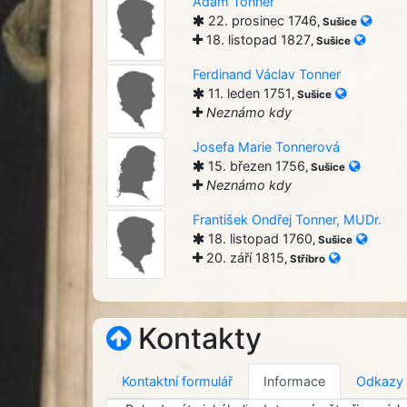
Adam Tonner
22. prosinec 1746
, Sušice
18. listopad 1827
, Sušice
Ferdinand Václav Tonner
11. leden 1751
, Sušice
Neznámo kdy
Josefa Marie Tonnerová
15. březen 1756
, Sušice
Neznámo kdy
František Ondřej Tonner, MUDr.
18. listopad 1760
, Sušice
20. září 1815
, Stříbro
Kontakty
Kontaktní formulář
Informace
Odkazy