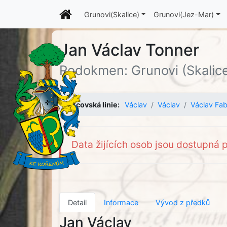
Grunovi(Skalice)
Grunovi(Jez-Mar)
Jan Václav Tonner
Rodokmen: Grunovi (Skalic
Otcovská linie:
Václav
Václav
Václav Fab
Data žijících osob jsou dostupná p
Detail
Informace
Vývod z předků
Jan Václav