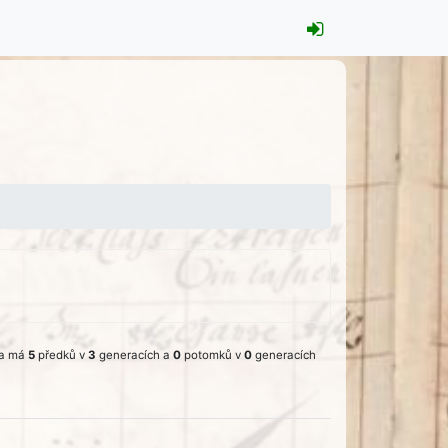
a má
5
předků v
3
generacích a
0
potomků v
0
generacích