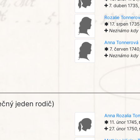
7. duben 1735
,
Rozalie Tonnero
17. srpen 1735
Neznámo kdy
Anna Tonnerová
7. červen 1740
Neznámo kdy
čný jeden rodič)
Anna Rozalia To
11. únor 1745
,
27. únor 1750
,