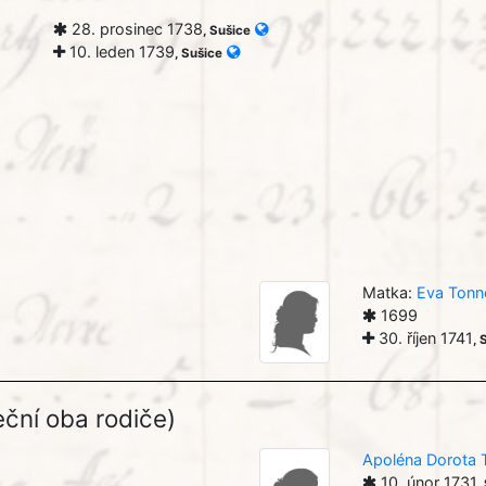
28. prosinec 1738
, Sušice
10. leden 1739
, Sušice
Matka:
Eva Tonne
1699
30. říjen 1741
, 
ční oba rodiče)
Apoléna Dorota 
10. únor 1731
,