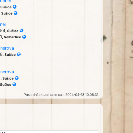
Tonner
, Sušice
, Sušice
ner
754
, Sušice
0
, Velhartice
nnerová
58
, Sušice
nnerová
3
, Sušice
 Sušice
Poslední aktualizace dat: 2024-04-18 10:06:31