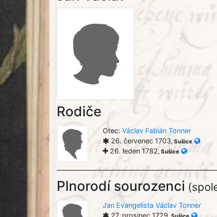
Rodiče
Otec:
Václav Fabián Tonner
26. červenec 1703
, Sušice
26. leden 1782
, Sušice
Plnorodí sourozenci
(spole
Jan Evangelista Václav Tonner
27. prosinec 1729
, Sušice