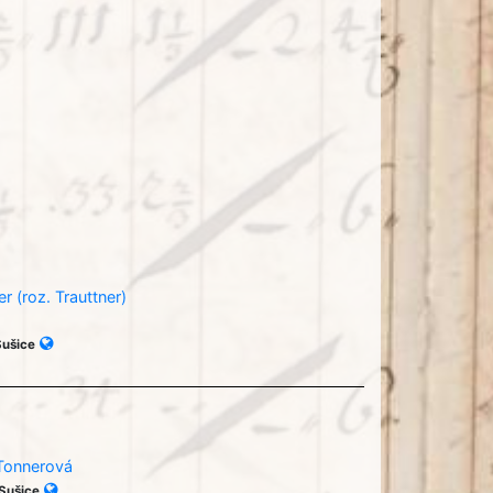
r (roz. Trauttner)
Sušice
Tonnerová
 Sušice