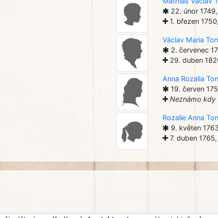
Mathias Václav 
22. únor 1749
1. březen 1750
Václav Maria Ton
2. červenec 1
29. duben 182
Anna Rozalia To
19. červen 17
Neznámo kdy
Rozalie Anna To
9. květen 176
7. duben 1765
,