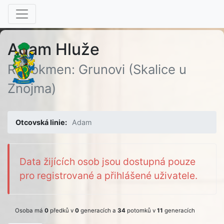
Adam Hluže
Rodokmen: Grunovi (Skalice u
Znojma)
Otcovská linie:
Adam
Data žijících osob jsou dostupná pouze
pro registrované a přihlášené uživatele.
Osoba má
0
předků v
0
generacích a
34
potomků v
11
generacích