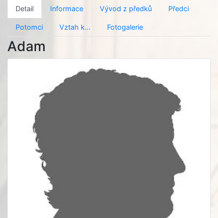
Detail
Informace
Vývod z předků
Předci
Potomci
Vztah k...
Fotogalerie
Adam