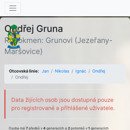
Ondřej Gruna
Rodokmen: Grunovi (Jezeřany-
Maršovice)
Otcovská linie:
Jan
Nikolas
Ignác
Ondřej
Ondřej
Data žijících osob jsou dostupná pouze
pro registrované a přihlášené uživatele.
Osoba má
7
předků v
4
generacích a
2
potomků v
1
generacích