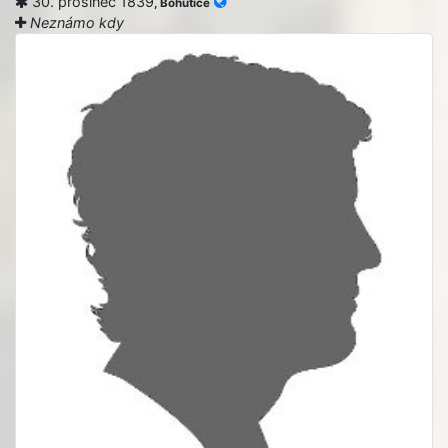
30. prosinec 1839
, Bohutice
Neznámo kdy