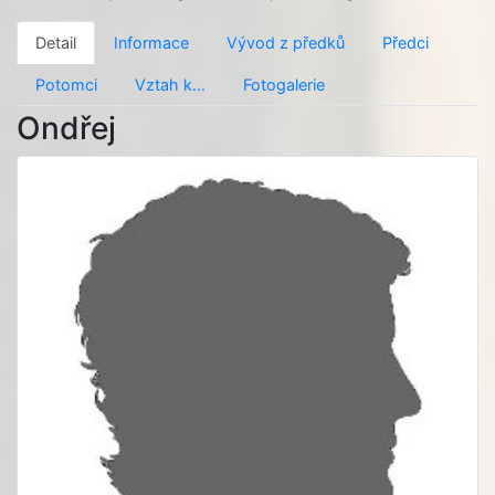
Detail
Informace
Vývod z předků
Předci
Potomci
Vztah k...
Fotogalerie
Ondřej