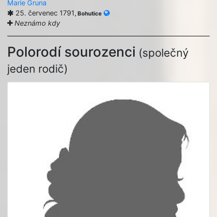
Marie Gruna
25. červenec 1791
, Bohutice
Neznámo kdy
Polorodí sourozenci
(společný
jeden rodič)