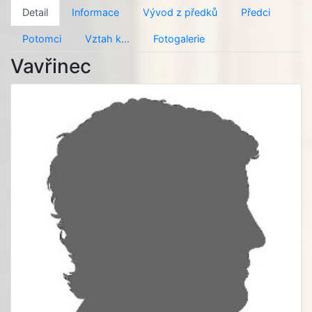
Detail
Informace
Vývod z předků
Předci
Potomci
Vztah k...
Fotogalerie
Vavřinec