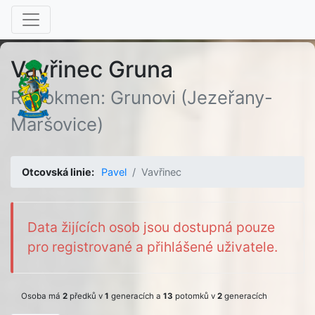
Vavřinec Gruna
Rodokmen: Grunovi (Jezeřany-
Maršovice)
Otcovská linie:
Pavel
Vavřinec
Data žijících osob jsou dostupná pouze
pro registrované a přihlášené uživatele.
Osoba má
2
předků v
1
generacích a
13
potomků v
2
generacích