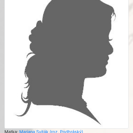
Matka:
Mariana Sviták (roz. Podhráský)