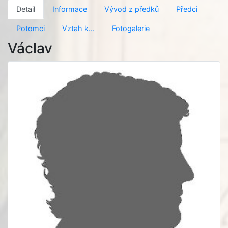
Detail
Informace
Vývod z předků
Předci
Potomci
Vztah k...
Fotogalerie
Václav