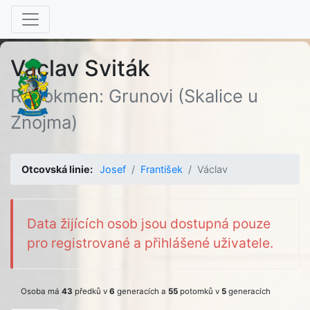
Václav Sviták
Rodokmen: Grunovi (Skalice u
Znojma)
Otcovská linie:
Josef
František
Václav
Data žijících osob jsou dostupná pouze
pro registrované a přihlášené uživatele.
Osoba má
43
předků v
6
generacích a
55
potomků v
5
generacích