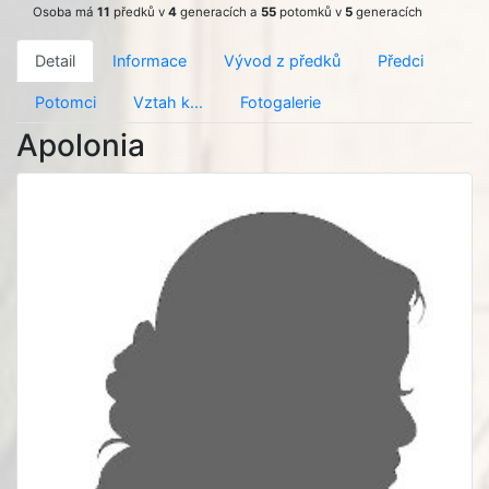
Osoba má
11
předků v
4
generacích a
55
potomků v
5
generacích
Detail
Informace
Vývod z předků
Předci
Potomci
Vztah k...
Fotogalerie
Apolonia