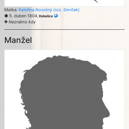
Matka:
Kateřina Novotný (roz. Smrček)
5. duben 1804
, Dobelice
Neznámo kdy
Manžel