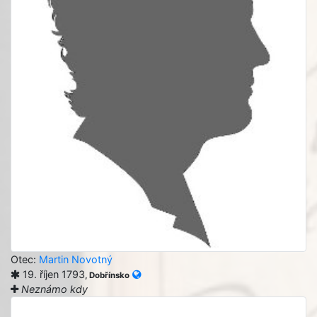
Otec:
Martin Novotný
19. říjen 1793
, Dobřínsko
Neznámo kdy