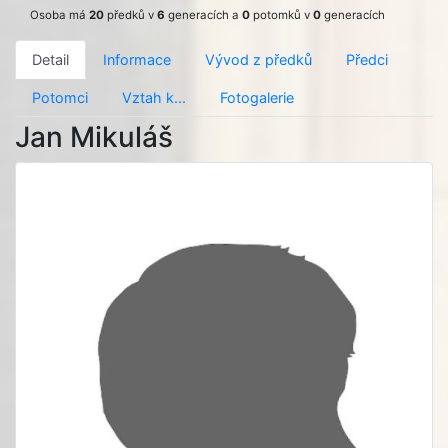
Osoba má
20
předků v
6
generacích a
0
potomků v
0
generacích
Detail
Informace
Vývod z předků
Předci
Potomci
Vztah k...
Fotogalerie
Jan Mikuláš