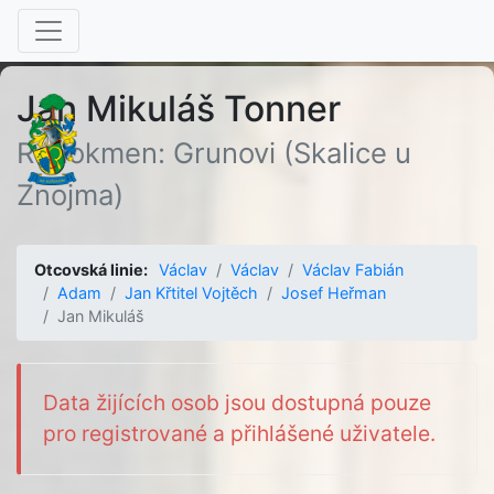
Jan Mikuláš Tonner
Rodokmen: Grunovi (Skalice u
Znojma)
Otcovská linie:
Václav
Václav
Václav Fabián
Adam
Jan Křtitel Vojtěch
Josef Heřman
Jan Mikuláš
Data žijících osob jsou dostupná pouze
pro registrované a přihlášené uživatele.