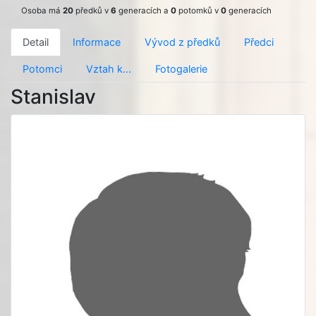
Osoba má
20
předků v
6
generacích a
0
potomků v
0
generacích
Detail
Informace
Vývod z předků
Předci
Potomci
Vztah k...
Fotogalerie
Stanislav